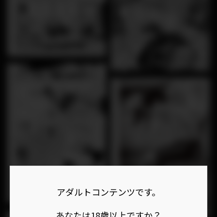
アダルトコンテンツです。
あなたは18歳以上ですか？